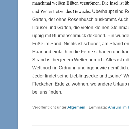
manchmal weißen Blüten verströmen. Die Insel ist ü
und Wetter trotzendes Gewächs.
Überhaupt sind Ro
Garten, der ohne Rosenbusch auskommt. Auch r
Häuser und Gärten, die vielen kleinen Steinm
üppig mit Blumenschmuck dekoriert. Ein wunde
Füße im Sand. Nichts ist schöner, am Strand e
Haar und einfach in die Ferne schauen und trä
Strand ist bei jedem Wetter herrlich. Alles ist m
Welt noch in Ordnung und irgendwie gemütlich
Jeder findet seine Lieblingsecke und „seine“ W
Fleckchen Erde zu wohnen, wo andere Urlaub ma
bei uns finden.
Veröffentlicht unter
Allgemein
|
Lemmata:
Amrum im F