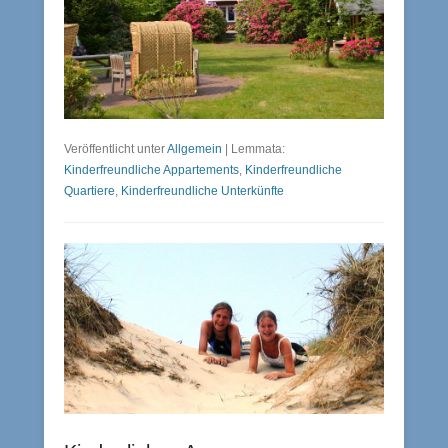
Veröffentlicht unter
Allgemein
|
Lemmata:
Kinderfreundliche Appartements
,
Kinderfreundliche
Quartiere
,
Kinderfreundliche Unterkünfte